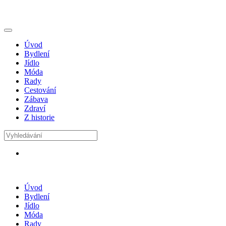
Úvod
Bydlení
Jídlo
Móda
Rady
Cestování
Zábava
Zdraví
Z historie
Úvod
Bydlení
Jídlo
Móda
Rady