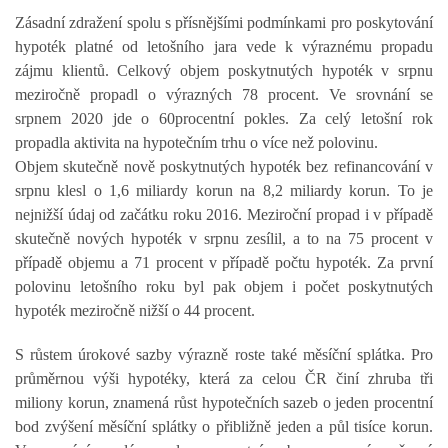
Zásadní zdražení spolu s přísnějšími podmínkami pro poskytování
hypoték platné od letošního jara vede k výraznému propadu
zájmu klientů. Celkový objem poskytnutých hypoték v srpnu
meziročně propadl o výrazných 78 procent. Ve srovnání se
srpnem 2020 jde o 60procentní pokles. Za celý letošní rok
propadla aktivita na hypotečním trhu o více než polovinu.
Objem skutečně nově poskytnutých hypoték bez refinancování v
srpnu klesl o 1,6 miliardy korun na 8,2 miliardy korun. To je
nejnižší údaj od začátku roku 2016. Meziroční propad i v případě
skutečně nových hypoték v srpnu zesílil, a to na 75 procent v
případě objemu a 71 procent v případě počtu hypoték. Za první
polovinu letošního roku byl pak objem i počet poskytnutých
hypoték meziročně nižší o 44 procent.
S růstem úrokové sazby výrazně roste také měsíční splátka. Pro
průměrnou výši hypotéky, která za celou ČR činí zhruba tři
miliony korun, znamená růst hypotečních sazeb o jeden procentní
bod zvýšení měsíční splátky o přibližně jeden a půl tisíce korun.