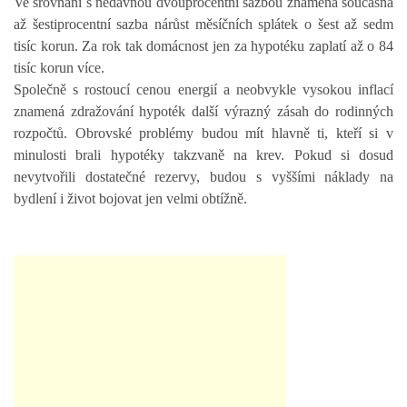
Ve srovnání s nedávnou dvouprocentní sazbou znamená současná
až šestiprocentní sazba nárůst měsíčních splátek o šest až sedm
tisíc korun. Za rok tak domácnost jen za hypotéku zaplatí až o 84
tisíc korun více.
Společně s rostoucí cenou energií a neobvykle vysokou inflací
znamená zdražování hypoték další výrazný zásah do rodinných
rozpočtů. Obrovské problémy budou mít hlavně ti, kteří si v
minulosti brali hypotéky takzvaně na krev. Pokud si dosud
nevytvořili dostatečné rezervy, budou s vyššími náklady na
bydlení i život bojovat jen velmi obtížně.