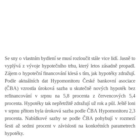
Se sny o vlastním bydlení se musí rozloučit stále vice lidí. Jasně to
vyplývá z vývoje hypotečního trhu, který letos zásadně propadl.
Zájem o hypoteční financování klesá s tím, jak hypotéky zdražují.
Podle aktuálních dat Hypomonitoru České bankovní asociace
(ČBA) vzrostla úroková sazba u skutečně nových hypoték bez
refinancování v srpnu na 5,8 procenta z červencových 5,4
procenta. Hypotéky tak nepřetržitě zdražují už rok a půl. Ještě loni
v srpnu přitom byla úroková sazba podle ČBA Hypomonitoru 2,3
procenta. Nabídkové sazby se podle ČBA pohybují v rozmezí
šesti až sedmi procent v závislosti na konkrétních parametrech
hypotéky.