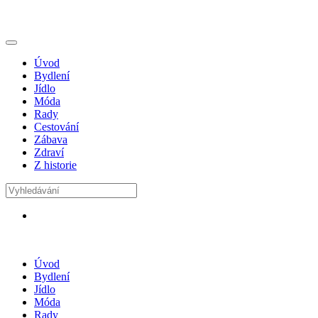
Úvod
Bydlení
Jídlo
Móda
Rady
Cestování
Zábava
Zdraví
Z historie
Úvod
Bydlení
Jídlo
Móda
Rady