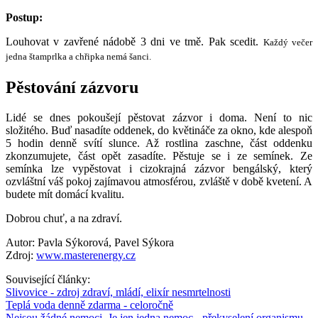
Postup:
Louhovat v zavřené nádobě 3 dni ve tmě. Pak scedit.
Každý večer
jedna štamprlka a chřipka nemá šanci.
Pěstování zázvoru
Lidé se dnes pokoušejí pěstovat zázvor i doma. Není to nic
složitého. Buď nasadíte oddenek, do květináče za okno, kde alespoň
5 hodin denně svítí slunce. Až rostlina zaschne, část oddenku
zkonzumujete, část opět zasadíte. Pěstuje se i ze semínek. Ze
semínka lze vypěstovat i cizokrajná zázvor bengálský, který
ozvláštní váš pokoj zajímavou atmosférou, zvláště v době kvetení. A
budete mít domácí kvalitu.
Dobrou chuť, a na zdraví.
Autor: Pavla Sýkorová, Pavel Sýkora
Zdroj:
www.masterenergy.cz
Související články:
Slivovice - zdroj zdraví, mládí, elixír nesmrtelnosti
Teplá voda denně zdarma - celoročně
Nejsou žádné nemoci. Je jen jedna nemoc - překyselení organismu