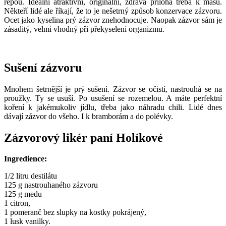
řepou. Ideální atraktivní, originální, zdravá příloha třeba k masu.
Někteří lidé ale říkají, že to je nešetrný způsob konzervace zázvoru.
Ocet jako kyselina prý zázvor znehodnocuje. Naopak zázvor sám je
zásaditý, velmi vhodný při překyselení organizmu.
Sušení zázvoru
Mnohem šetrnější je prý sušení. Zázvor se očistí, nastrouhá se na
proužky. Ty se usuší. Po usušení se rozemelou. A máte perfektní
koření k jakémukoliv jídlu, třeba jako náhradu chili. Lidé dnes
dávají zázvor do všeho. I k bramborám a do polévky.
Zázvorový likér paní Holíkové
Ingredience:
1/2 litru destilátu
125 g nastrouhaného zázvoru
125 g medu
1 citron,
1 pomeranč bez slupky na kostky pokrájený,
1 lusk vanilky.